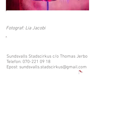
KALENDER
Fotograf: Lia Jacobi
KONTAKTA OSS
Sundsvalls Stadscirkus c/o Thomas Jerbo
Telefon:
070-221 09 18
Epost:
sundsvalls.stadscirkus@gmail.com
Adress: Verkstadsgatan 2
Postnummer: 856 33 Sundsvall
Swish:
123 1424 118