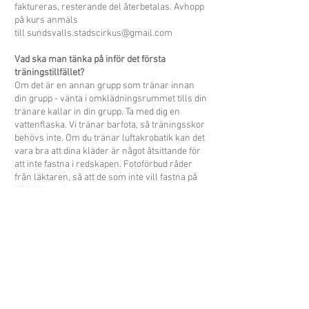
faktureras, resterande del återbetalas. Avhopp
på kurs anmäls
till
sundsvalls.stadscirkus@gmail.com
Vad ska man tänka på inför det första
träningstillfället?
Om det är en annan grupp som tränar innan
din grupp - vänta i omklädningsrummet tills din
tränare kallar in din grupp. Ta med dig en
vattenflaska. Vi tränar barfota, så träningsskor
behövs inte. Om du tränar luftakrobatik kan det
vara bra att dina kläder är något åtsittande för
att inte fastna i redskapen. Fotoförbud råder
från läktaren, så att de som inte vill fastna på
bild slipper det.
KONTAKTA OSS
Sundsvalls Stadscirkus c/o Thomas Jerbo
Telefon:
070-221 09 18
Epost:
sundsvalls.stadscirkus@gmail.com