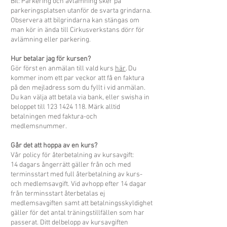
Bil: Parkering och avlämning sker på
parkeringsplatsen utanför de svarta grindarna.
Observera att bilgrindarna kan stängas om
man kör in ända till Cirkusverkstans dörr för
avlämning eller parkering.
Hur betalar jag för kursen?
Gör först en anmälan till vald kurs
här
. Du
kommer inom ett par veckor att få en faktura
på den mejladress som du fyllt i vid anmälan.
Du kan välja att betala via bank, eller swisha in
beloppet
till
123 1424 118
. M
ärk alltid
betalningen med faktura-och
medlemsnummer.
Går det att hoppa av en kurs?
Vår policy för återbetalning av kursavgift:
14 dagars ångerrätt gäller från och med
terminsstart med full återbetalning av kurs-
och medlemsavgift. Vid avhopp efter 14 dagar
från terminsstart återbetalas ej
medlemsavgiften samt att betalningsskyldighet
gäller för det antal träningstillfällen som har
passerat. Ditt delbelopp av kursavgiften