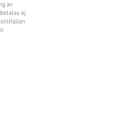
ng av
betalas ej
tillfällen
el