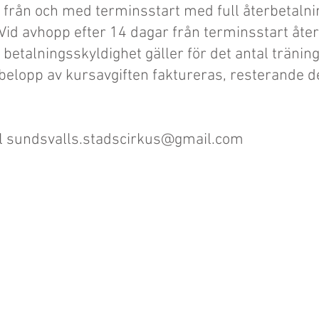
 från och med terminsstart med full återbetalni
id avhopp efter 14 dagar från terminsstart åter
etalningsskyldighet gäller för det antal tränings
belopp av kursavgiften faktureras, resterande d
l
sundsvalls.stadscirkus@gmail.com