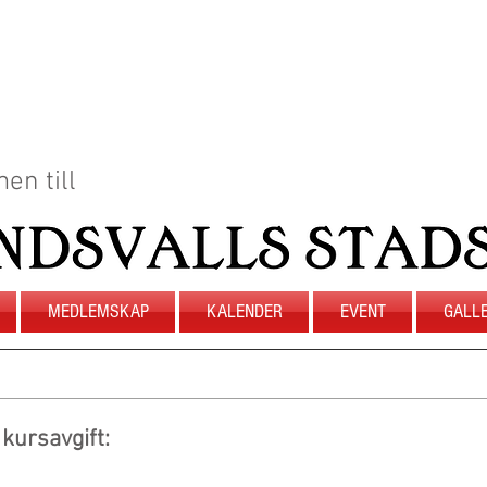
en till
MEDLEMSKAP
KALENDER
EVENT
GALLE
 kursavgift: