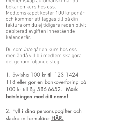
medlemskap automatiskt när du
bokar en kurs hos oss.
Medlemskapet kostar 100 kr per år
och kommer att läggas till på din
faktura om du ej tidigare redan blivit
debiterad avgiften innestående
kalenderår.
Du som
inte
går en kurs hos oss
men ändå vill bli medlem ska göra
det genom följande steg:
1. Swisha 100 kr till
123 1424
118
eller gör en banköverföring på
100 kr till Bg
586-6652
.
Märk
betalningen med ditt namn!
2. Fyll i dina personuppgifter och
skicka in formuläret
HÄR.