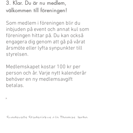
3. Klar. Du är nu medlem,
välkommen till föreningen!
Som medlem i föreningen blir du
inbjuden på event och annat kul som
föreningen hittar på. Du kan också
engagera dig genom att gå på vårat
årsmöte eller lyfta synpunkter till
styrelsen.
Medlemskapet kostar 100 kr per
person och år. Varje nytt kalenderår
behöver en ny medlemsavgift
betalas.
KONTAKTA OSS
Sundsvalls Stadscirkus c/o Thomas Jerbo
Telefon:
070-221 09 18
Epost:
sundsvalls.stadscirkus@gmail.com